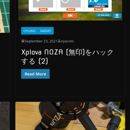
CYCLING
GADGET
September 23, 2021
nyacom
Xplova NOZA (無印)をハック
する (2)
Read More