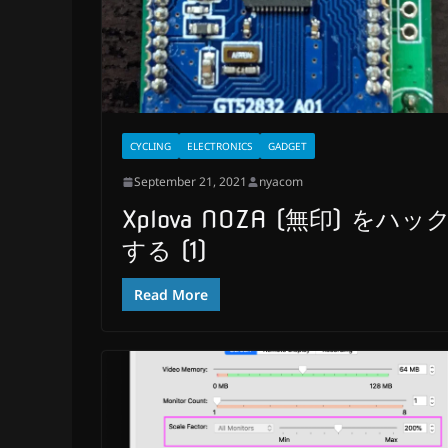
CYCLING
ELECTRONICS
GADGET
September 21, 2021
nyacom
Xplova NOZA (無印) をハッ
する (1)
Read More