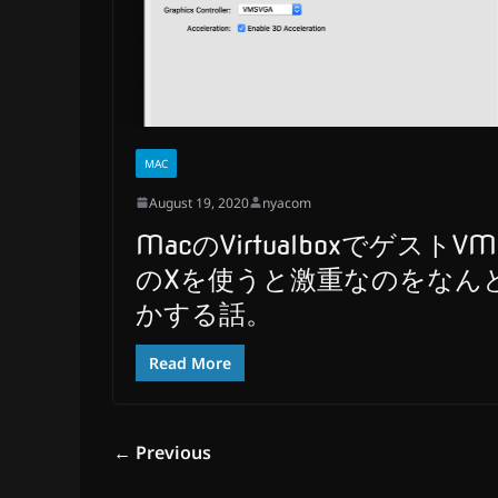
MAC
August 19, 2020
nyacom
MacのVirtualboxでゲストVM
のXを使うと激重なのをなん
かする話。
Read More
← Previous