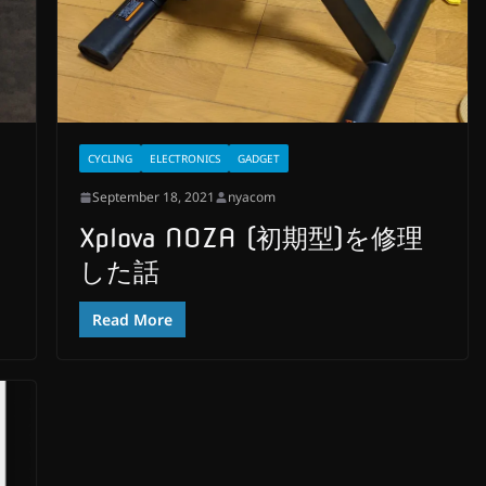
CYCLING
ELECTRONICS
GADGET
September 18, 2021
nyacom
ク
Xplova NOZA (初期型)を修理
した話
Read More