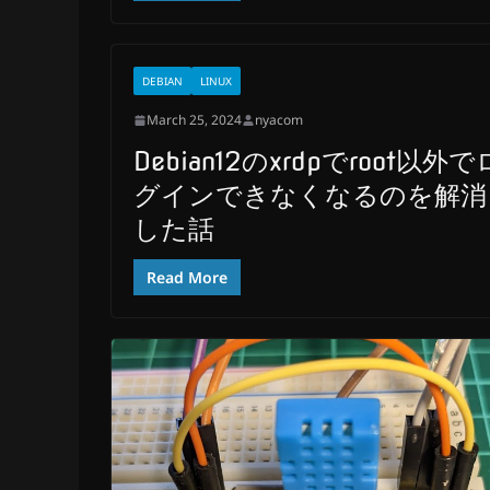
DEBIAN
LINUX
March 25, 2024
nyacom
Debian12のxrdpでroot以外で
グインできなくなるのを解消
した話
Read More