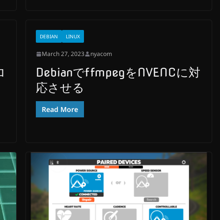
DEBIAN
LINUX
March 27, 2023
nyacom
ロ
DebianでffmpegをNVENCに対
応させる
Read More